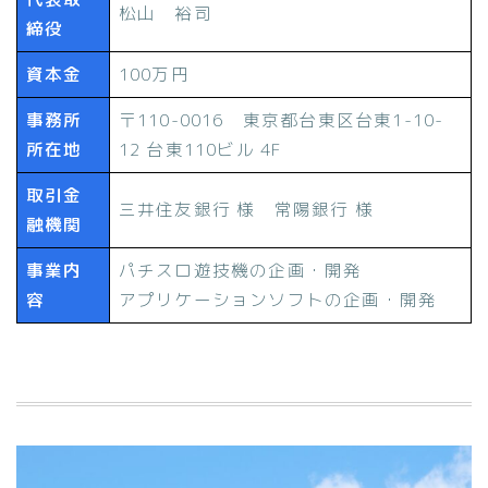
松山 裕司
締役
資本金
100万円
事務所
〒110-0016 東京都台東区台東1-10-
所在地
12 台東110ビル 4F
取引金
三井住友銀行 様 常陽銀行 様
融機関
事業内
パチスロ遊技機の企画・開発
容
アプリケーションソフトの企画・開発